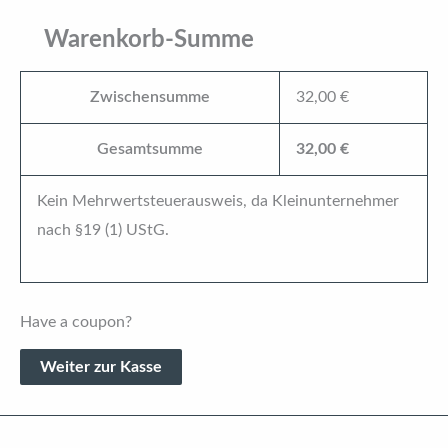
der
Kuns
Warenkorb-Summe
-
Komp
Zwischensumme
32,00
€
Meng
Gesamtsumme
32,00
€
Kein Mehrwertsteuerausweis, da Kleinunternehmer
nach §19 (1) UStG.
Have a coupon?
Weiter zur Kasse