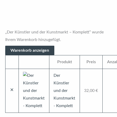
„Der Künstler und der Kunstmarkt – Komplett“ wurde
Ihrem Warenkorb hinzugefügt.
Warenkorb anzeigen
Produkt
Preis
Anza
Artikel
Vorschaubild
entfernen
Der
Künstler
und der
32,00
€
Der
Kunstmarkt
Künst
- Komplett
und